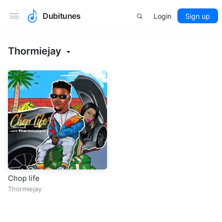
Dubitunes
Login
Sign up
Thormiejay
Chop life
Thormiejay